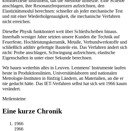
kommerzielle Instrument, das die Methode umsetzte. Eine Scheibe
anschlagen, ihre Resonanzfrequenzen aufzeichnen, den
Elastizitätsmodul berechnen: schneller als jeder mechanische Test
und mit einer Wiederholgenauigkeit, die mechanische Verfahren
nicht erreichen.
Dieselbe Physik funktioniert weit über Schleifscheiben hinaus.
Innerhalb weniger Jahre setzten unsere Kunden die Technik auf
Feuerfeste, Hochleistungskeramik, Metalle, Verbundwerkstoffe und
schließlich additiv gefertigte Bauteile ein. Das Verfahren ändert sich
nicht: Probe anschlagen, Schwingung aufzeichnen, elastische
Eigenschaften in unter einer Sekunde berechnen.
Wir bauen weiterhin alles in Leuven. Lemmens' Instrumente laufen
heute in Produktionslinien, Universitätslaboren und nationalen
Metrologie-Instituten in fünfzig Ländern, an Materialien, an die er
nie gedacht hätte. Das IET-Verfahren selbst hat sich seit 1966 kaum
verändert.
Meilensteine
Eine kurze Chronik
1966
1966