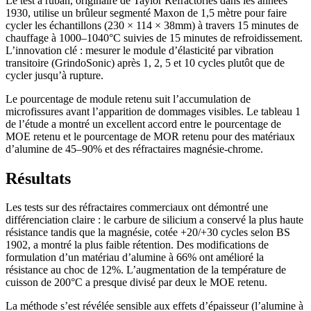
Le test à ruban, originaire de Taylor Refractories dans les années
1930, utilise un brûleur segmenté Maxon de 1,5 mètre pour faire
cycler les échantillons (230 × 114 × 38mm) à travers 15 minutes de
chauffage à 1000–1040°C suivies de 15 minutes de refroidissement.
L’innovation clé : mesurer le module d’élasticité par vibration
transitoire (GrindoSonic) après 1, 2, 5 et 10 cycles plutôt que de
cycler jusqu’à rupture.
Le pourcentage de module retenu suit l’accumulation de
microfissures avant l’apparition de dommages visibles. Le tableau 1
de l’étude a montré un excellent accord entre le pourcentage de
MOE retenu et le pourcentage de MOR retenu pour des matériaux
d’alumine de 45–90% et des réfractaires magnésie-chrome.
Résultats
Les tests sur des réfractaires commerciaux ont démontré une
différenciation claire : le carbure de silicium a conservé la plus haute
résistance tandis que la magnésie, cotée +20/+30 cycles selon BS
1902, a montré la plus faible rétention. Des modifications de
formulation d’un matériau d’alumine à 66% ont amélioré la
résistance au choc de 12%. L’augmentation de la température de
cuisson de 200°C a presque divisé par deux le MOE retenu.
La méthode s’est révélée sensible aux effets d’épaisseur (l’alumine à